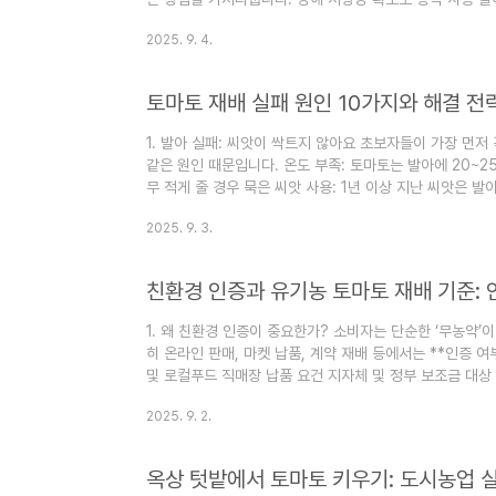
보 판매처 맞춤형 제품화 전략 가능 2. 품종..
2025. 9. 4.
토마토 재배 실패 원인 10가지와 해결 전
1. 발아 실패: 씨앗이 싹트지 않아요 초보자들이 가장 먼저
같은 원인 때문입니다. 온도 부족: 토마토는 발아에 20~2
무 적게 줄 경우 묵은 씨앗 사용: 1년 이상 지난 씨앗은 
상토를 사용하며 습도 유지를 위해 투명 덮개나 랩을 씌워 
2025. 9. 3.
친환경 인증과 유기농 토마토 재배 기준:
1. 왜 친환경 인증이 중요한가? 소비자는 단순한 ‘무농약’
히 온라인 판매, 마켓 납품, 계약 재배 등에서는 **인증 
및 로컬푸드 직매장 납품 요건 지자체 및 정부 보조금 대상
도시농업인**에게는 필수적인 과정입니다. 2. 친환경 농산물
2025. 9. 2.
옥상 텃밭에서 토마토 키우기: 도시농업 