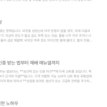
략
 겪는 문제입니다. 씨앗을 심었는데 아무 반응이 없을 경우, 대개 다음과
5℃ 이상의 온도가 필요 습도 부족 또는 과습: 물을 너무 자주 주거나 너
발아율이 급감 해결책: 씨앗은 하루 정도 미지근한 물에 불리고, 발아 전용
초기 환경을 안정적으로 유지하세요. ..
 인증 받는 법부터 재배 매뉴얼까지
이라는 말보다는, **공신력 있는 인증 마크**에 더욱 신뢰를 보입니다. 특
여부가 단가와 직결**됩니다. 가격 차별화 가능 소비자 신뢰 확보 유통업체
 자격 확보 따라서 **상업용 토마토 생산자 또는 고급화 전략을 추구하는
..
실전 노하우