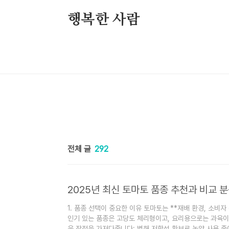
본문 바로가기
행복한 사람
전체 글
292
2025년 최신 토마토 품종 추천과 비교 분
1. 품종 선택이 중요한 이유 토마토는 **재배 환경, 소비자
인기 있는 품종은 고당도 체리형이고, 요리용으로는 과육이
은 장점을 가져다줍니다: 병해 저항성 확보로 농약 사용 줄