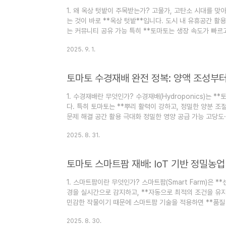
1. 왜 옥상 텃밭이 주목받는가? 고물가, 고탄소 시대를 
는 것이 바로 **옥상 텃밭**입니다. 도시 내 유휴공간 활
는 커뮤니티 공유 가능 특히 **토마토는 생장 속도가 빠르고
밭의 재배 조건 옥상은 일반적..
2025. 9. 1.
토마토 수경재배 완전 정복: 양액 조성부
1. 수경재배란 무엇인가? 수경재배(Hydroponics)는 
다. 특히 토마토는 **뿌리 활력이 강하고, 정밀한 양분 
문제 해결 공간 활용 극대화 정밀한 영양 공급 가능 고당도
**가 필요합니다. 2. 토마토 수경재배의 주요 시스템 종류 .
2025. 8. 31.
토마토 스마트팜 재배: IoT 기반 정밀농
1. 스마트팜이란 무엇인가? 스마트팜(Smart Farm)은 
경을 실시간으로 감지하고, **자동으로 최적의 조건을 유지하
민감한 작물이기 때문에 스마트팜 기술을 적용하면 **품질 
스마트팜의 핵심 구성요소 스마트팜 시스템은 단순한 자동화가
2025. 8. 30.