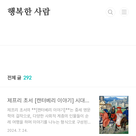
본문 바로가기
행복한 사람
전체 글
292
제프리 초서 [캔터베리 이야기] 시대적 배경, 줄거리, 주제, 비하인드 스토리
제프리 초서의 **[캔터베리 이야기]**는 중세 영문
학의 걸작으로, 다양한 사회적 계층의 인물들이 순
례 여행을 하며 이야기를 나누는 형식으로 구성된
작품입니다. 이 작품은 중세 사회의 단면을 생생하
2024. 7. 24.
게 그려내며, 인간의 본성과 도덕, 그리고 사회적 문