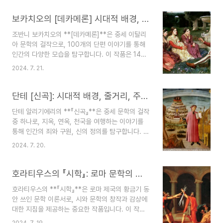
제들을 탐구합니다. **[캔터베리 이야기]**는 서양
문학사에서 중요한 위치를 차지하며, 오늘날에도 많
보카치오의 [데카메론] 시대적 배경, 줄거리, 비하인드 스토리, 문학적 특징
은 독자들에게 사랑받고 있습니다. 본 글에서는 **
조반니 보카치오의 **[데카메론]**은 중세 이탈리
[캔터베리 이야기]**의 시대적 배경, 줄거리, 주요
아 문학의 걸작으로, 100개의 단편 이야기를 통해
주제, 흥미로운 비하인드 스토리를 중심으로 작품을
인간의 다양한 모습을 탐구합니다. 이 작품은 14세
분석해 보겠습니다. [캔터베리 이야기] 시대적 배
기 피렌체를 배경으로 한 현실적이고 풍자적인 이야
경 제프리 초서는 1343년경 런던에서 태어나
2024. 7. 21.
기들로 구성되어 있으며, 중세 문학의 정수를 보여
1400년에 사망했습니다. 그의 생애는 영국의 정치
줍니다. 본 글에서는 **[데카메론]**의 시대적 배
적, 사회적 변동이 심했던 시기와 일치합니다. **
경, 줄거리, 주요 주제, 흥미로운 비하인드 스토리를
단테 [신곡]: 시대적 배경, 줄거리, 주제, 비하인드 스토리, 총평
[캔터베리 ..
중심으로 작품을 분석해 보겠습니다. 시대적 배
단테 알리기에리의 **『신곡』**은 중세 문학의 걸작
경 조반니 보카치오는 1313년 이탈리아 피렌체에서
중 하나로, 지옥, 연옥, 천국을 여행하는 이야기를
태어나 1375년 사망했습니다. 그의 생애는 유럽 전
통해 인간의 죄와 구원, 신의 정의를 탐구합니다. 이
역을 강타한 흑사병(1347-1351)과 겹칩니다. 이
작품은 단순한 이야기 이상의 철학적, 종교적 깊이
시기 피렌체는 경제적 번영과 더불어 정치적 불안정
2024. 7. 20.
를 지니고 있으며, 서양 문학과 문화에 큰 영향을 미
과 전염병으로 인한 사회적 혼란을 겪고 있었습니
쳤습니다. 본 글에서는 **『신곡』**의 시대적 배경,
다. **[데카메론]**은 이러한 시대적 배경 속에서
줄거리, 주요 주제, 흥미로운 비하인드 스토리를 중
호라티우스의 『시학』: 로마 문학의 규범을 제시한 걸작, 배경, 주제, 비하인드스토리
탄생..
심으로 작품을 분석해 보겠습니다. 시대적 배경 단
호라티우스의 **『시학』**은 로마 제국의 황금기 동
테는 1265년 이탈리아 피렌체에서 태어나 1321년
안 쓰인 문학 이론서로, 시와 문학의 창작과 감상에
사망했습니다. 그의 생애는 정치적 혼란과 사회적
대한 지침을 제공하는 중요한 작품입니다. 이 작품
변화의 시기였습니다. 피렌체는 당시 기벨린과 구엘
은 고대 로마의 문학과 예술의 기준을 제시하며, 수
프 두 정파의 갈등으로 분열되어 있었으며, 단테는
2024. 7. 19.