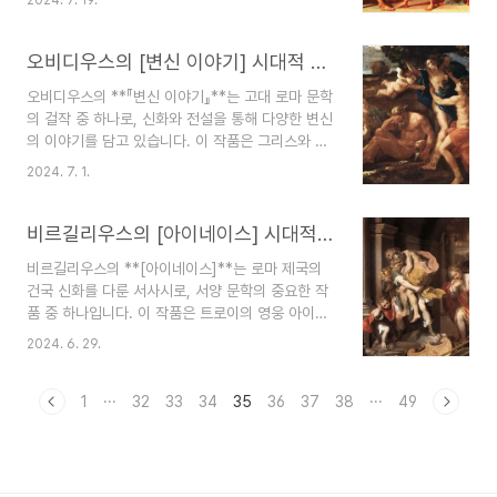
세기 동안 문학 비평과 창작에 큰 영향을 미쳤습니
구엘프당에 속해 활동했습니다. 그러나 내부 분열로
다. 본 글에서는 호라티우스의 **『시학』**을 시대
인해 구엘프당은 다시 두 파로 나뉘었고, 단테는..
적 배경, 줄거리, 주제, 그리고 흥미로운 비하인드
오비디우스의 [변신 이야기] 시대적 배경, 줄거리, 주제, 비하인드 스토리
스토리로 나누어 분석해 보겠습니다. 시대적 배경
오비디우스의 **『변신 이야기』**는 고대 로마 문학
호라티우스는 기원전 65년에서 기원후 8년까지 살
의 걸작 중 하나로, 신화와 전설을 통해 다양한 변신
았으며, 그의 생애는 로마 공화국의 말기와 로마 제
의 이야기를 담고 있습니다. 이 작품은 그리스와 로
국의 초기 시기와 겹칩니다. 이 시기는 정치적 격변
마 신화의 다양한 에피소드를 시적인 언어로 풀어내
기였으며, 아우구스투스 황제의 통치 아래 로마는
2024. 7. 1.
며, 독자들에게 신비롭고 매혹적인 세계를 선사합니
새로운 정치적, 문화적 질서를 확립하였습니다. 호
다. **『변신 이야기』**는 단순한 신화의 나열이 아
라티우스는 이러한 시대적 배경 속에서 활동하며,
니라, 인간의 본성과 운명, 그리고 변화의 본질에 대
비르길리우스의 [아이네이스] 시대적 배경, 줄거리, 주제, 비하인드 스토리, 작가 특징, 총평
그의 작품은 당시..
한 깊은 성찰을 담고 있어 오늘날에도 많은 이들에
비르길리우스의 **[아이네이스]**는 로마 제국의
게 큰 영향을 미치고 있습니다. 시대적 배경오비디
건국 신화를 다룬 서사시로, 서양 문학의 중요한 작
우스는 기원전 43년에서 기원후 17년까지 살았으
품 중 하나입니다. 이 작품은 트로이의 영웅 아이네
며, 그의 생애는 로마 공화국의 말기와 로마 제국의
이아스가 수많은 시련을 겪으며 로마의 기초를 다지
초기 시기와 겹칩니다. 이 시기는 정치적 격변기였
2024. 6. 29.
는 이야기를 그립니다. **[아이네이스]**는 단순한
으며, 아우구스투스 황제의 통치 아래 로마는 새로
영웅담을 넘어, 로마의 역사와 신화, 그리고 정치적
운 정치적, 문화적 질서를 확립하였습니다. 오비디
선전의 요소를 담고 있어 다양한 해석과 연구가 이
1
···
32
33
34
35
36
37
38
···
49
우스는 이러한 ..
루어지고 있습니다. 시대적 배경 비르길리우스는
기원전 1세기 로마 공화국의 말기에 활동한 시인입
니다. 이 시기는 로마가 공화국에서 제국으로 전환
되던 격동의 시기였으며, 특히 아우구스투스 황제의