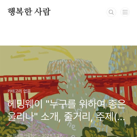
본문 바로가기
행복한 사람
카테고리 없음
헤밍웨이 "누구를 위하여 종은
울리나" 소개, 줄거리, 주제(전
쟁의 현장과 비정상성의 일상),
by 행복한 사람101
2024. 1. 29.