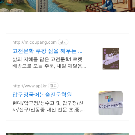
http://m.coupang.com
광고
고전문학 쿠팡 삶을 깨우는 고
전
삶의 지혜를 담은 고전문학! 로켓
배송으로 오늘 주문, 내일 깨달음
을 만나세요. 고전 명작으로 얻는
삶의 통찰! 30일 반품 보장, 안심하
고 탐험하세요.
http://www.apj.kr
광고
압구정국어논술전문학원
현대/압구정/성수고 및 압구정/신
사/신구/신동중 내신 전문 초,중,고
등 국어학원.