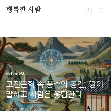
본문 바로가기
행복한 사람
카테고리 없음
고전문학 속 풍수와 공간, 땅이
말하고 사람은 응답한다
by 행복한 사람101
2025. 4. 27.