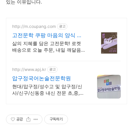
있는 이유입니다.
http://m.coupang.com
광고
고전문학 쿠팡 마음의 양식 고
전
삶의 지혜를 담은 고전문학! 로켓
배송으로 오늘 주문, 내일 깨달음
을 만나세요. 내 마음을 비추는 인
생책! 와우회원 무료배송으로 깊은
울림을 경험하세요.
http://www.apj.kr
광고
압구정국어논술전문학원
현대/압구정/성수고 및 압구정/신
사/신구/신동중 내신 전문 초,중,고
등 국어학원.
공감
구독하기