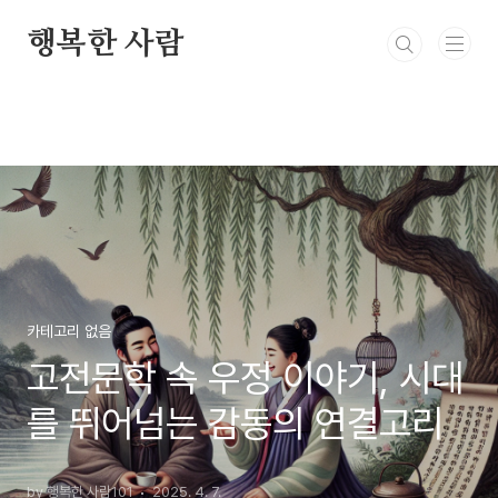
본문 바로가기
행복한 사람
카테고리 없음
고전문학 속 우정 이야기, 시대
를 뛰어넘는 감동의 연결고리
by 행복한 사람101
2025. 4. 7.