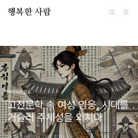
본문 바로가기
행복한 사람
카테고리 없음
고전문학 속 여성 영웅, 시대를
거슬러 주체성을 외치다
by 행복한 사람101
2025. 3. 30.